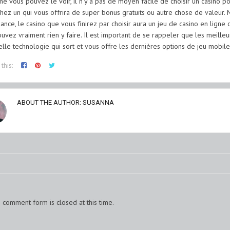
 vous pouvez le voir, il n’y a pas de moyen facile de choisir un casino p
hez un qui vous offrira de super bonus gratuits ou autre chose de valeur. 
ance, le casino que vous finirez par choisir aura un jeu de casino en ligne
uvez vraiment rien y faire. Il est important de se rappeler que les meilleur
lle technologie qui sort et vous offre les dernières options de jeu mobile
this:
ABOUT THE AUTHOR:
SUSANNA
e comment form is closed at this time.