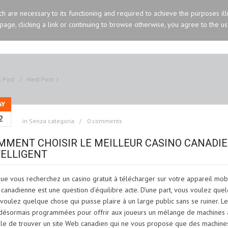
ich are necessary to its functioning and required to achieve the purposes ill
s page, clicking a link or continuing to browse otherwise, you agree to the u
HOME
OLD ENGLISH SHEEPDOG
SIBERIA
s Post
Next Post
AY
2
in
Senza categoria
0 comments
MMENT CHOISIR LE MEILLEUR CASINO CANADI
TELLIGENT
ue vous recherchez un casino gratuit à télécharger sur votre appareil mob
 canadienne est une question d’équilibre acte. D’une part, vous voulez quelq
voulez quelque chose qui puisse plaire à un large public sans se ruiner. Le
désormais programmées pour offrir aux joueurs un mélange de machines à s
cile de trouver un site Web canadien qui ne vous propose que des machine