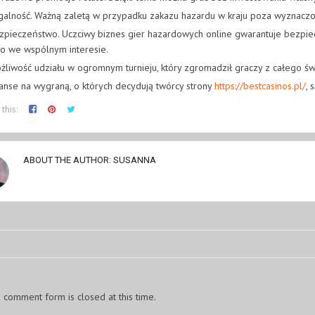
galność. Ważną zaletą w przypadku zakazu hazardu w kraju poza wyznaczo
zpieczeństwo. Uczciwy biznes gier hazardowych online gwarantuje bezpiec
to we wspólnym interesie.
żliwość udziału w ogromnym turnieju, który zgromadził graczy z całego św
anse na wygraną, o których decydują twórcy strony
https://bestcasinos.pl/
, 
this:
ABOUT THE AUTHOR:
SUSANNA
e comment form is closed at this time.