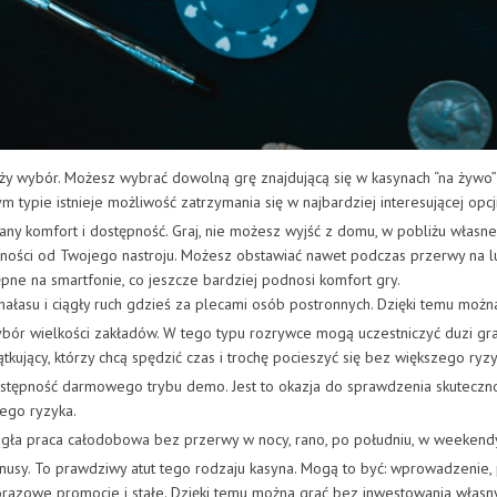
ży wybór. Możesz wybrać dowolną grę znajdującą się w kasynach “na żywo”
m typie istnieje możliwość zatrzymania się w najbardziej interesującej opcji
any komfort i dostępność. Graj, nie możesz wyjść z domu, w pobliżu własne
ności od Twojego nastroju. Możesz obstawiać nawet podczas przerwy na l
pne na smartfonie, co jeszcze bardziej podnosi komfort gry.
hałasu i ciągły ruch gdzieś za plecami osób postronnych. Dzięki temu możn
bór wielkości zakładów. W tego typu rozrywce mogą uczestniczyć duzi gra
tkujący, którzy chcą spędzić czas i trochę pocieszyć się bez większego ryzy
stępność darmowego trybu demo. Jest to okazja do sprawdzenia skuteczno
ego ryzyka.
ągła praca całodobowa bez przerwy w nocy, rano, po południu, w weekendy 
nusy. To prawdziwy atut tego rodzaju kasyna. Mogą to być: wprowadzenie, 
razowe promocje i stałe. Dzięki temu można grać bez inwestowania własny