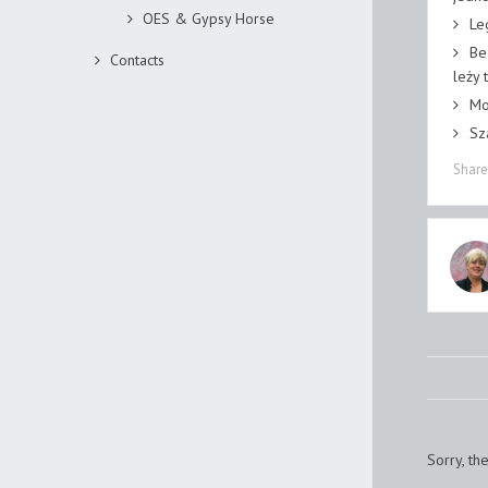
OES & Gypsy Horse
Le
Be
Contacts
leży 
Mo
Sz
Share 
Sorry, th