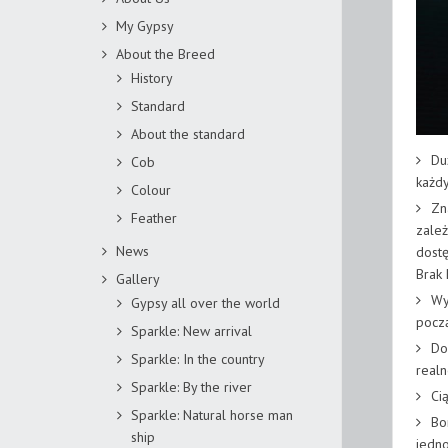
My Gypsy
About the Breed
History
Standard
About the standard
Du
Cob
każdy
Colour
Zn
Feather
zależ
News
dostę
Brak 
Gallery
Wy
Gypsy all over the world
począ
Sparkle: New arrival
Do
Sparkle: In the country
realn
Sparkle: By the river
Ci
Sparkle: Natural horse man
Bo
ship
jedno