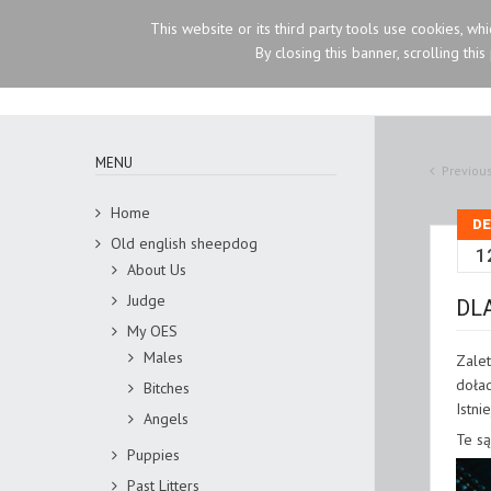
This website or its third party tools use cookies, wh
Susanna Malacrida
By closing this banner, scrolling thi
MENU
Previou
Home
DE
Old english sheepdog
1
About Us
Judge
DL
My OES
Males
Zalet
doład
Bitches
Istni
Angels
Te są
Puppies
Past Litters