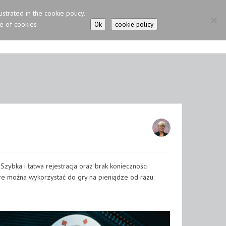
ustrated in the cookie policy.
se of cookies
Ok
cookie policy
N CAT – NEVA MASQUERADE
IRISH GIPSY HORSE
CONTACTS
Szybka i łatwa rejestracja oraz brak konieczności
óre można wykorzystać do gry na pieniądze od razu.