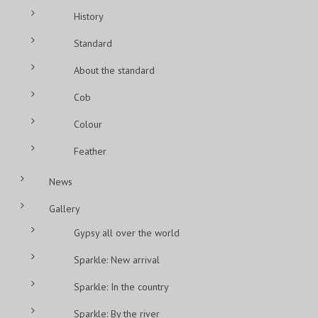
History
Standard
About the standard
Cob
Colour
Feather
News
Gallery
Gypsy all over the world
Sparkle: New arrival
Sparkle: In the country
Sparkle: By the river