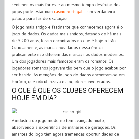
sentimentos mais fortes e ao mesmo tempo desfrutar dos
jogos pode estar num
casino portugal
– um verdadeiro
palácio para fãs de excitação.
O jogo mais antigo e fascinante que conhecemos agora é o
jogo de dados. Os dados mais antigos, datando de há mais
de 5.200 anos, foram encontrados no que é hoje o Irão.
Curiosamente, as marcas nos dados dessa época
praticamente não diferem das marcas nos dados modernos.
Um dos jogadores mais famosos eram os romanos. Os
jogadores romanos jogavam tão bem que o jogo acabou por
ser banido. As menções do jogo de dados encontram-se em
Horácio, que ridicularizava os jogadores inveterados.
O QUE É QUE OS CLUBES OFERECEM
HOJE EM DIA?
A indústria do jogo moderno tem avançado muito,
absorvendo a experiência de milhares de gerações. Os
amantes do jogo têm agora tremendas oportunidades de