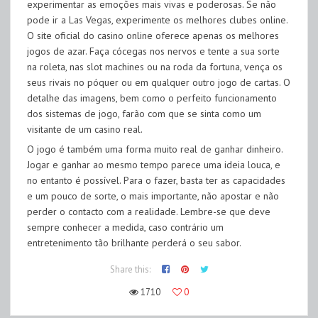
experimentar as emoções mais vivas e poderosas. Se não
pode ir a Las Vegas, experimente os melhores clubes online.
O site oficial do casino online oferece apenas os melhores
jogos de azar. Faça cócegas nos nervos e tente a sua sorte
na roleta, nas slot machines ou na roda da fortuna, vença os
seus rivais no póquer ou em qualquer outro jogo de cartas. O
detalhe das imagens, bem como o perfeito funcionamento
dos sistemas de jogo, farão com que se sinta como um
visitante de um casino real.
O jogo é também uma forma muito real de ganhar dinheiro.
Jogar e ganhar ao mesmo tempo parece uma ideia louca, e
no entanto é possível. Para o fazer, basta ter as capacidades
e um pouco de sorte, o mais importante, não apostar e não
perder o contacto com a realidade. Lembre-se que deve
sempre conhecer a medida, caso contrário um
entretenimento tão brilhante perderá o seu sabor.
Share this:
1710
0