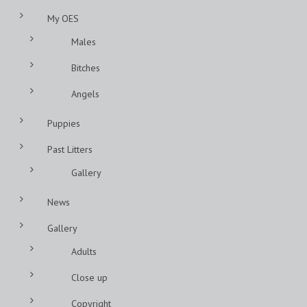
My OES
Males
Bitches
Angels
Puppies
Past Litters
Gallery
News
Gallery
Adults
Close up
Copyright