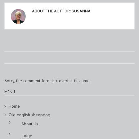
ABOUT THE AUTHOR:
SUSANNA
Sorry, the comment form is closed at this time.
MENU
Home
Old english sheepdog
About Us
Judge